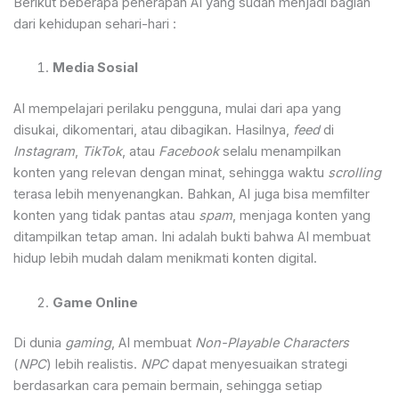
Berikut beberapa penerapan AI yang sudah menjadi bagian
dari kehidupan sehari-hari :
Media Sosial
AI mempelajari perilaku pengguna, mulai dari apa yang
disukai, dikomentari, atau dibagikan. Hasilnya,
feed
di
Instagram
,
TikTok
, atau
Facebook
selalu menampilkan
konten yang relevan dengan minat, sehingga waktu
scrolling
terasa lebih menyenangkan. Bahkan, AI juga bisa memfilter
konten yang tidak pantas atau
spam
, menjaga konten yang
ditampilkan tetap aman. Ini adalah bukti bahwa AI membuat
hidup lebih mudah dalam menikmati konten digital.
Game Online
Di dunia
gaming
, AI membuat
Non-Playable Characters
(
NPC
) lebih realistis.
NPC
dapat menyesuaikan strategi
berdasarkan cara pemain bermain, sehingga setiap