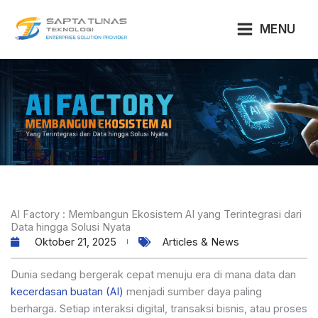
Lewati
ke
MENU
konten
AI Factory : Membangun Ekosistem AI yang Terintegrasi dari
Data hingga Solusi Nyata
Oktober 21, 2025
Articles & News
Dunia sedang bergerak cepat menuju era di mana data dan
kecerdasan buatan (AI)
menjadi sumber daya paling
berharga. Setiap interaksi digital, transaksi bisnis, atau proses