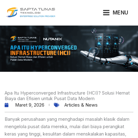
Lewati
ke
MENU
konten
Apa Itu Hyperconverged Infrastructure (HCI)? Solusi Hemat
Biaya dan Efisien untuk Pusat Data Modern
Maret 9, 2026
Articles & News
Banyak perusahaan yang menghadapi masalah klasik dalam
mengelola pusat data mereka, mulai dari biaya perangkat
keras yang tinggi, kesulitan dalam menskalakan kapasitas,