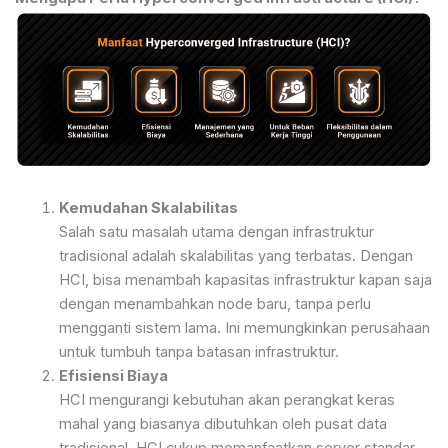
Kemudahan Skalabilitas
Salah satu masalah utama dengan infrastruktur
tradisional adalah skalabilitas yang terbatas. Dengan
HCI, bisa menambah kapasitas infrastruktur kapan saja
dengan menambahkan node baru, tanpa perlu
mengganti sistem lama. Ini memungkinkan perusahaan
untuk tumbuh tanpa batasan infrastruktur.
Efisiensi Biaya
HCI mengurangi kebutuhan akan perangkat keras
mahal yang biasanya dibutuhkan oleh pusat data
tradisional. HCI cukup memanfaatkan server standar