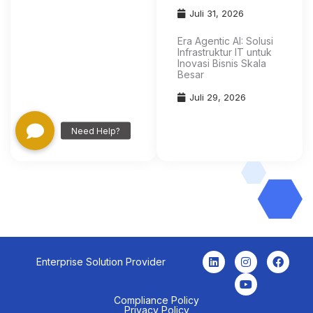
Juli 31, 2026
Era Agentic AI: Solusi
Infrastruktur IT untuk
Inovasi Bisnis Skala
Besar
Juli 29, 2026
L
I
Y
F
Enterprise Solution Provider
i
n
o
a
n
s
u
c
k
t
t
e
e
a
u
b
Compliance Policy
Privacy Policy
d
g
b
o