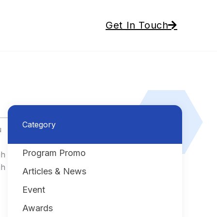
Get In Touch
Category
u
Program Promo
ih
uh
Articles & News
Event
Awards