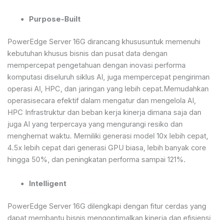
Purpose-Built
PowerEdge Server 16G dirancang khususuntuk memenuhi
kebutuhan khusus bisnis dan pusat data dengan
mempercepat pengetahuan dengan inovasi performa
komputasi diseluruh siklus AI, juga mempercepat pengiriman
operasi AI, HPC, dan jaringan yang lebih cepat.Memudahkan
operasisecara efektif dalam mengatur dan mengelola AI,
HPC Infrastruktur dan beban kerja kinerja dimana saja dan
juga AI yang terpercaya yang mengurangi resiko dan
menghemat waktu. Memiliki generasi model 10x lebih cepat,
4.5x lebih cepat dari generasi GPU biasa, lebih banyak core
hingga 50%, dan peningkatan performa sampai 121%.
Intelligent
PowerEdge Server 16G dilengkapi dengan fitur cerdas yang
dapat membantu bisnis mengoptimalkan kinerja dan efisiensi