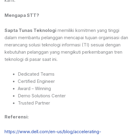
kami.
Mengapa STT?
Sapta Tunas Teknologi
memiliki komitmen yang tinggi
dalam membantu pelanggan mencapai tujuan organisasi dan
merancang solusi teknologi informasi (TI) sesuai dengan
kebutuhan pelanggan yang mengikuti perkembangan tren
teknologi di pasar saat ini.
Dedicated Teams
Certified Engineer
Award – Winning
Demo Solutions Center
Trusted Partner
Referensi:
https://www.dell.com/en-us/blog/accelerating-