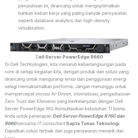
perusahaan ini, dirancang untuk mengoptimalkan
bahkan beban kerja yang paling banyak persyaratan
seperti database analytics dan high-density
virtualization.
D
ell Server PowerEdge R660
Di Dell Technologies, kita menaruh keberlangsungan pada
core di setiap kegiatan kita, dengan produk dan solusi yang
dirancang untuk mengurangi emisi dan penggunaan energi
selagi memaksimalkan performa. Jangan menunggu untuk
mempercepat inovasi AI-Driven, otomatisasi, pengadopsian
Zero Trust dan Efesiensi yang berkelanjutan dengan Dell
Server PowerEdge 16G.Konsultasikan kebutuhan TI bisnis
Anda untuk penerapan
Dell Server PowerEdge R760 dan
R660
bersama
IT consultant
Sapta Tunas Teknologi
.
Dapatkan solusi terbaik dan juga penawaran menarik dari