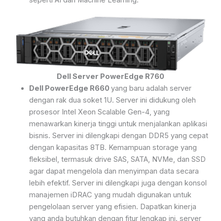
Dell Server PowerEdge R760
Dell PowerEdge R660
yang baru adalah server
dengan rak dua soket 1U. Server ini didukung oleh
prosesor Intel Xeon Scalable Gen-4, yang
menawarkan kinerja tinggi untuk menjalankan aplikasi
bisnis. Server ini dilengkapi dengan DDR5 yang cepat
dengan kapasitas 8TB. Kemampuan storage yang
fleksibel, termasuk drive SAS, SATA, NVMe, dan SSD
agar dapat mengelola dan menyimpan data secara
lebih efektif. Server ini dilengkapi juga dengan konsol
manajemen iDRAC yang mudah digunakan untuk
pengelolaan server yang efisien. Dapatkan kinerja
yang anda butuhkan dengan fitur lengkap ini. server