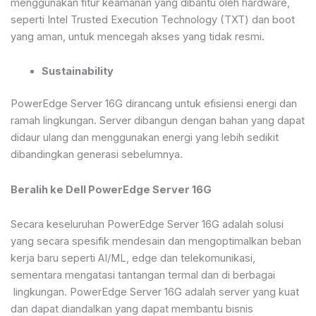
menggunakan fitur keamanan yang dibantu oleh hardware,
seperti Intel Trusted Execution Technology (TXT) dan boot
yang aman, untuk mencegah akses yang tidak resmi.
Sustainability
PowerEdge Server 16G dirancang untuk efisiensi energi dan
ramah lingkungan. Server dibangun dengan bahan yang dapat
didaur ulang dan menggunakan energi yang lebih sedikit
dibandingkan generasi sebelumnya.
Beralih ke Dell PowerEdge Server 16G
Secara keseluruhan PowerEdge Server 16G adalah solusi
yang secara spesifik mendesain dan mengoptimalkan beban
kerja baru seperti AI/ML, edge dan telekomunikasi,
sementara mengatasi tantangan termal dan di berbagai
lingkungan. PowerEdge Server 16G adalah server yang kuat
dan dapat diandalkan yang dapat membantu bisnis