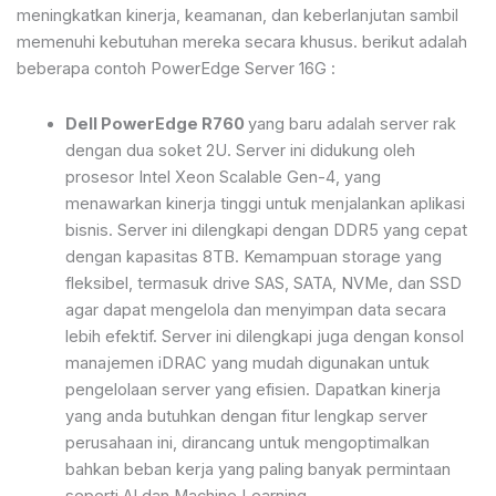
meningkatkan kinerja, keamanan, dan keberlanjutan sambil
memenuhi kebutuhan mereka secara khusus. berikut adalah
beberapa contoh PowerEdge Server 16G :
Dell PowerEdge R760
yang baru adalah server rak
dengan dua soket 2U. Server ini didukung oleh
prosesor Intel Xeon Scalable Gen-4, yang
menawarkan kinerja tinggi untuk menjalankan aplikasi
bisnis. Server ini dilengkapi dengan DDR5 yang cepat
dengan kapasitas 8TB. Kemampuan storage yang
fleksibel, termasuk drive SAS, SATA, NVMe, dan SSD
agar dapat mengelola dan menyimpan data secara
lebih efektif. Server ini dilengkapi juga dengan konsol
manajemen iDRAC yang mudah digunakan untuk
pengelolaan server yang efisien. Dapatkan kinerja
yang anda butuhkan dengan fitur lengkap server
perusahaan ini, dirancang untuk mengoptimalkan
bahkan beban kerja yang paling banyak permintaan
seperti AI dan Machine Learning.