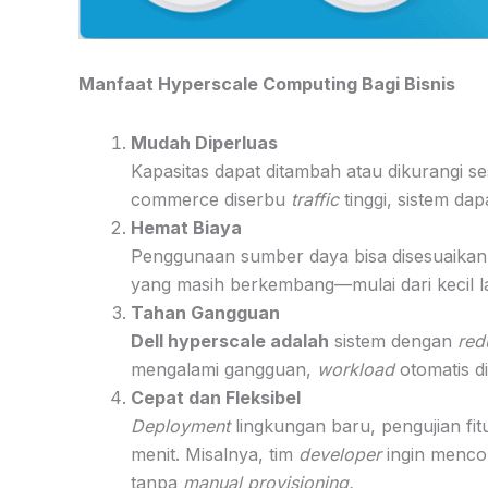
Manfaat Hyperscale Computing Bagi Bisnis
Mudah Diperluas
Kapasitas dapat ditambah atau dikurangi 
commerce diserbu
traffic
tinggi, sistem da
Hemat Biaya
Penggunaan sumber daya bisa disesuaikan
yang masih berkembang—mulai dari kecil l
Tahan Gangguan
Dell hyperscale adalah
sistem dengan
red
mengalami gangguan,
workload
otomatis di
Cepat dan Fleksibel
Deployment
lingkungan baru, pengujian fitu
menit. Misalnya, tim
developer
ingin mencob
tanpa
manual provisioning.