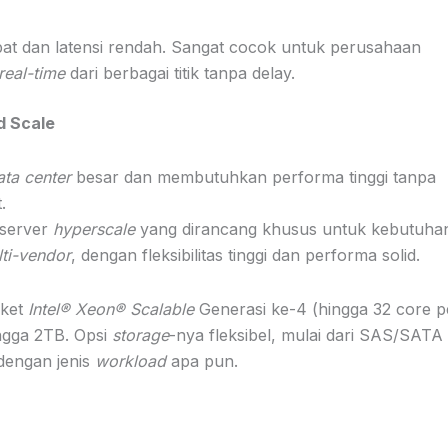
t dan latensi rendah. Sangat cocok untuk perusahaan
real-time
dari berbagai titik tanpa delay.
d Scale
ata center
besar dan membutuhkan performa tinggi tanpa
.
 server
hyperscale
yang dirancang khusus untuk kebutuha
ti-vendor
, dengan fleksibilitas tinggi dan performa solid.
oket
Intel® Xeon® Scalable
Generasi ke-4 (hingga 32 core p
ngga 2TB. Opsi
storage
-nya fleksibel, mulai dari SAS/SATA
dengan jenis
workload
apa pun.