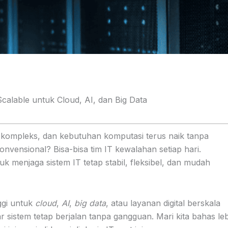
Scalable untuk Cloud, AI, dan Big Data
kompleks, dan kebutuhan komputasi terus naik tanpa
vensional? Bisa-bisa tim IT kewalahan setiap hari.
uk menjaga sistem IT tetap stabil, fleksibel, dan mudah
ggi untuk
cloud
,
AI
,
big data
, atau layanan digital berskala
r sistem tetap berjalan tanpa gangguan. Mari kita bahas le