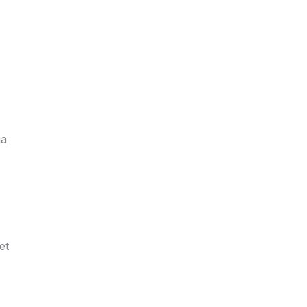
ga
et