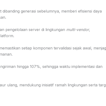
 dibanding generasi sebelumnya, memberi efisiensi daya
san.
 pengelolaan server di lingkungan
multi-vendor
,
latform.
emastikan setiap komponen tervalidasi sejak awal, menja
amanan.
giriman hingga 107%, sehingga waktu implementasi dan
r ulang, mendukung inisiatif ramah lingkungan serta targ