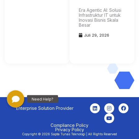
Era Agentic AI: Solusi
Infrastruktur IT untuk
Inovasi Bisnis Skala
Besar
Juli 29, 2026
L
I
Y
F
Enterprise Solution Provider
i
n
o
a
n
s
u
c
k
t
t
e
e
a
u
b
Compliance Policy
Privacy Policy
d
g
b
o
Copyright © 2026 Sapta Tunas Teknologi | All Rights Reserved
i
r
e
o