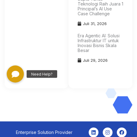
Teknologi Raih Juara 1
Principal’s AI Use
Case Challenge
Juli 31, 2026
Era Agentic AI: Solusi
Infrastruktur IT untuk
Inovasi Bisnis Skala
Besar
Juli 29, 2026
L
I
Y
F
Enterprise Solution Provider
i
n
o
a