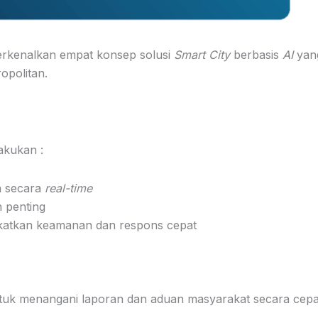
erkenalkan empat konsep solusi
Smart City
berbasis
AI
yan
opolitan.
kukan :
n secara
real-time
 penting
katkan keamanan dan respons cepat
tuk menangani laporan dan aduan masyarakat secara cepa