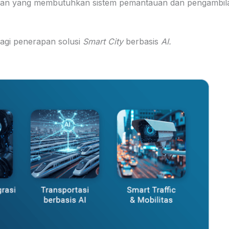
ungan yang membutuhkan sistem pemantauan dan pengambil
agi penerapan solusi
Smart City
berbasis
AI.