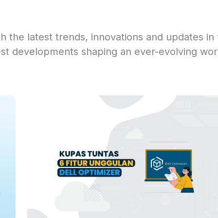
 the latest trends, innovations and updates in 
est developments shaping an ever-evolving wor
ge
Page
Page
Page
Page
Page
Era kerja hybrid menuntut peningkatan Anda akan
dua
kinerja yang dipersonalisasi. Maka dari itu perangka
p