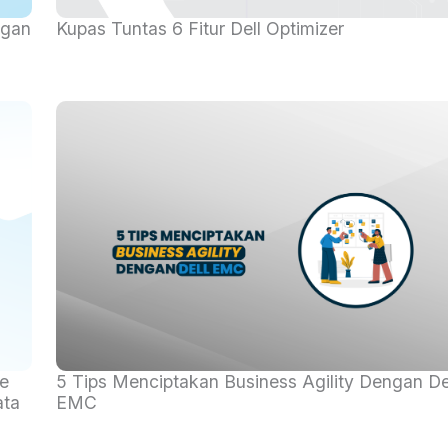
perlu menjaga kolaborasi dan produktivitas sejalan..
Read More
...
ngan
Kupas Tuntas 6 Fitur Dell Optimizer
Business agility merupakan bisnis yang melakukan
pengabdopsian, evolusi nilai, perilaku maupun
yang
kempampuan yang sedang berkembang pada
e
5 Tips Menciptakan Business Agility Dengan De
ata
EMC
zamannya. Business agility ini...
Read More