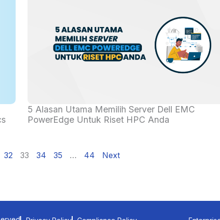
High Performance Computing (HPC) adalah
an
kemampuan untuk memproses data dan melakuka
perhitungan kompleks dengan kecepatan tinggi.
5 Alasan Utama Memilih Server Dell EMC
cs
PowerEdge Untuk Riset HPC Anda
Sebagai gambaran, laptop atau...
Read More
32
33
34
35
…
44
Next
served