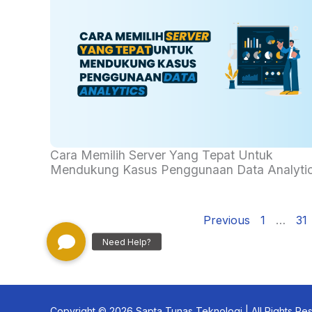
Data analitycs dapat membantu Anda dalam
memanfaatkan sejumlah data besar untuk dijadik
bahan pembelajaran dan monentasi. Kasus
Cara Memilih Server Yang Tepat Untuk
Mendukung Kasus Penggunaan Data Analyti
penggunaan berbasis data...
Read More
Previous
1
…
31
Copyright © 2026 Sapta Tunas Teknologi | All Rights Re