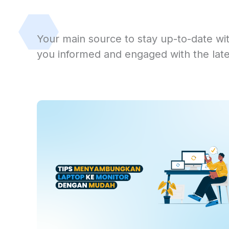
Your main source to stay up-to-date with
you informed and engaged with the lat
Page
Pa
Untuk memperluas tampilan pada layar menjadi 
layar penuh, Anda dapat menyambungkan lapto