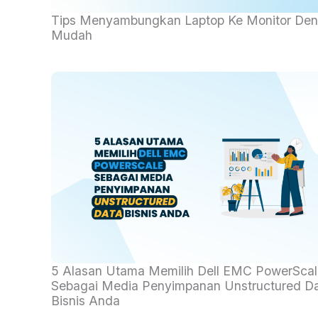
Anda ke monitor desktop. Menariknya lagi apabila
Tips Menyambungkan Laptop Ke Monitor De
Read More
Mudah
Unstructured data merupakan bentuk data yang
bersifat kualitatif dimana data ini memiliki format 
5 Alasan Utama Memilih Dell EMC PowerScal
tidak terstruktur dan sulit diidentifikasi oleh...
Sebagai Media Penyimpanan Unstructured D
Read More
Bisnis Anda