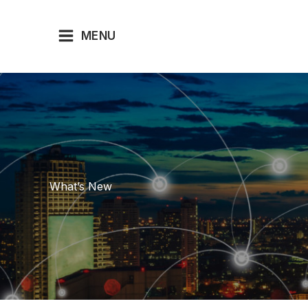
Lewati
ke
MENU
konten
What’s New